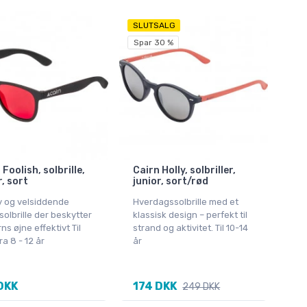
SLUTSALG
Spar 30 %
 Foolish, solbrille,
Cairn Holly, solbriller,
r, sort
junior, sort/rød
y og velsiddende
Hverdagssolbrille med et
olbrille der beskytter
klassisk design – perfekt til
rns øjne effektivt Til
strand og aktivitet. Til 10-14
ra 8 - 12 år
år
DKK
174 DKK
249 DKK