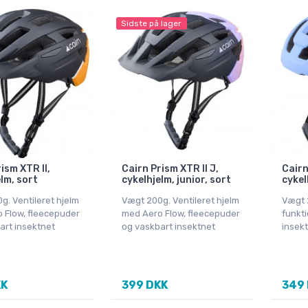
Sidste på lager
ism XTR II,
Cairn Prism XTR II J,
Cairn
lm, sort
cykelhjelm, junior, sort
cykel
g. Ventileret hjelm
Vægt 200g. Ventileret hjelm
Vægt 
 Flow, fleecepuder
med Aero Flow, fleecepuder
funkt
art insektnet
og vaskbart insektnet
insekt
KK
399 DKK
349