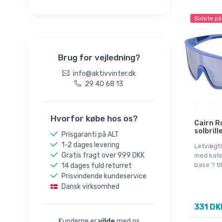
genoptræning
48/50
Skisokker til damer
Sidste på
61/62
Skistrømper
55-56cm
Skistrømper til børn
55/56
Brug for vejledning?
Solbriller til børn
59/60
Solbriller til ski og sport
info@aktivvinter.dk
57/58
29 40 68 13
58/61
XXS
Hvorfor købe hos os?
6,5
Cairn R
solbrille
10
Prisgaranti på ALT
1-2 dages levering
Letvægts 
10,5
Gratis fragt over 999 DKK
med kate
116
base ? ti
14 dages fuld returret
128
Prisvindende kundeservice
Dansk virksomhed
140
152
331 DK
19-22
Kunderne er
vilde
med os