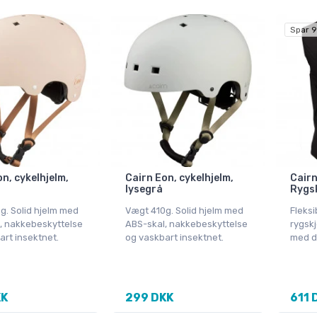
Spar 9
n, cykelhjelm,
Cairn Eon, cykelhjelm,
Cairn
lysegrå
Rygsk
g. Solid hjelm med
Vægt 410g. Solid hjelm med
Fleksi
, nakkebeskyttelse
ABS-skal, nakkebeskyttelse
rygskj
art insektnet.
og vaskbart insektnet.
med d
KK
299 DKK
611 