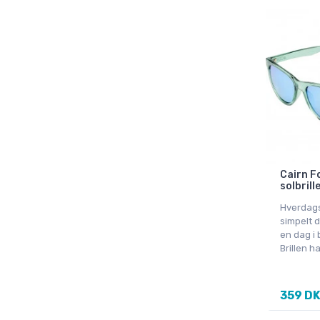
S
M
L
XL
XXL
Onesize
Cairn Fo
solbrill
Hverdags
simpelt d
en dag i 
Brillen h
359 D