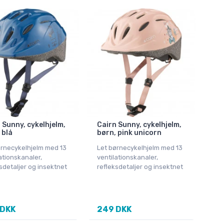
 Sunny, cykelhjelm,
Cairn Sunny, cykelhjelm,
 blå
børn, pink unicorn
ørnecykelhjelm med 13
Let børnecykelhjelm med 13
ationskanaler,
ventilationskanaler,
sdetaljer og insektnet
refleksdetaljer og insektnet
 DKK
249 DKK