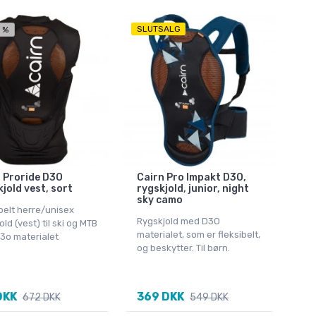
SLUTSALG
 %
 Proride D3O
Cairn Pro Impakt D3O,
jold vest, sort
rygskjold, junior, night
sky camo
belt herre/unisex
Rygskjold med D3O
old (vest) til ski og MTB
materialet, som er fleksibelt,
3o materialet
og beskytter. Til børn.
DKK
369 DKK
672 DKK
549 DKK