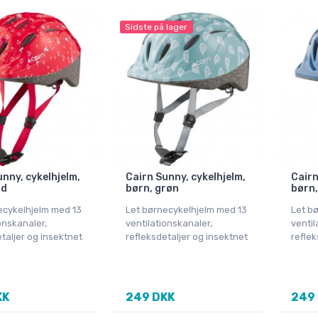
Sidste på lager
unny, cykelhjelm,
Cairn Sunny, cykelhjelm,
Cairn
ød
børn, grøn
børn,
ecykelhjelm med 13
Let børnecykelhjelm med 13
Let b
onskanaler,
ventilationskanaler,
ventil
taljer og insektnet
refleksdetaljer og insektnet
reflek
KK
249 DKK
249