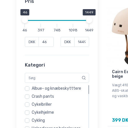
Pris
46
1449
46
397
748
1098
1449
DKK
DKK
Kategori
Cairn Eo
beige
Vægt 410
Albue- og knæbeskytttere
ABS-skal
og vaskb
Crash pants
Cykelbriller
Cykelhjelme
399 D
Cykling