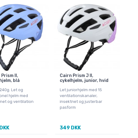
 Prism II,
Cairn Prism J II,
hjelm, blå
cykelhjelm, junior, hvid
240g. Let og
Let juniorhjelm med 15
ionel hjelm med
ventilationskanaler,
net og ventilation
insektnet og justerbar
pasform
 DKK
349 DKK