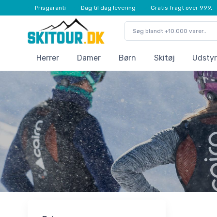
Prisgaranti
Dag til dag levering
Gratis fragt over 999,-
Herrer
Damer
Børn
Skitøj
Udstyr