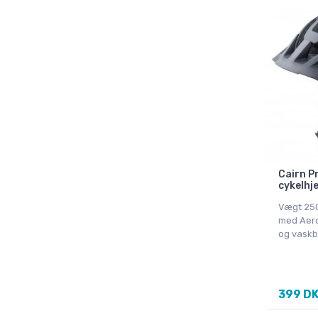
56-58cm
57-58cm
57-59cm
58-61cm
58-62cm
59-60cm
59-61cm
59-62cm
6
Cairn Pr
cykelhje
7
Vægt 250
7,5
med Aero
8
og vaskb
8,5
9
9,5
399 D
XS