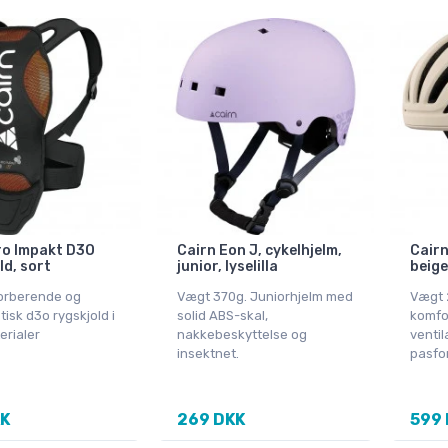
ro Impakt D3O
Cairn Eon J, cykelhjelm,
Cairn
ld, sort
junior, lyselilla
beige
orberende og
Vægt 370g. Juniorhjelm med
Vægt 
tisk d3o rygskjold i
solid ABS-skal,
komfo
erialer
nakkebeskyttelse og
ventil
insektnet.
pasfo
KK
269 DKK
599 