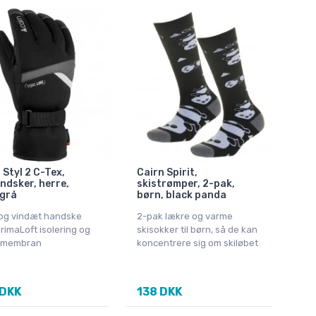
 Styl 2 C-Tex,
Cairn Spirit,
ndsker, herre,
skistrømper, 2-pak,
/grå
børn, black panda
og vindæt handske
2-pak lækre og varme
imaLoft isolering og
skisokker til børn, så de kan
 membran
koncentrere sig om skiløbet
 DKK
138 DKK