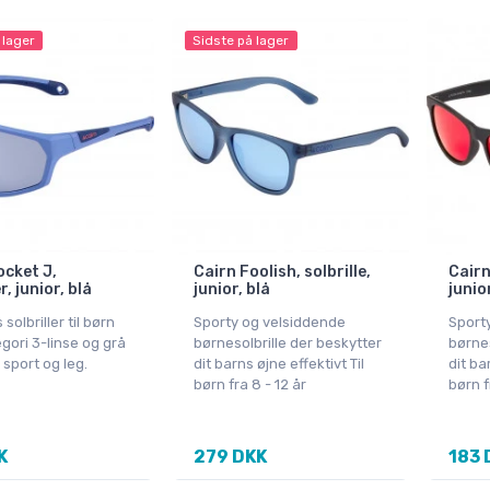
 lager
Sidste på lager
ocket J,
Cairn Foolish, solbrille,
Cairn
r, junior, blå
junior, blå
junio
solbriller til børn
Sporty og velsiddende
Sport
gori 3-linse og grå
børnesolbrille der beskytter
børnes
l sport og leg.
dit barns øjne effektivt Til
dit ba
børn fra 8 - 12 år
børn f
K
279 DKK
183 