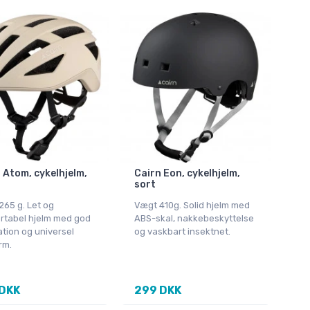
 Atom, cykelhjelm,
Cairn Eon, cykelhjelm,
sort
265 g. Let og
Vægt 410g. Solid hjelm med
rtabel hjelm med god
ABS-skal, nakkebeskyttelse
ation og universel
og vaskbart insektnet.
rm.
DKK
299 DKK