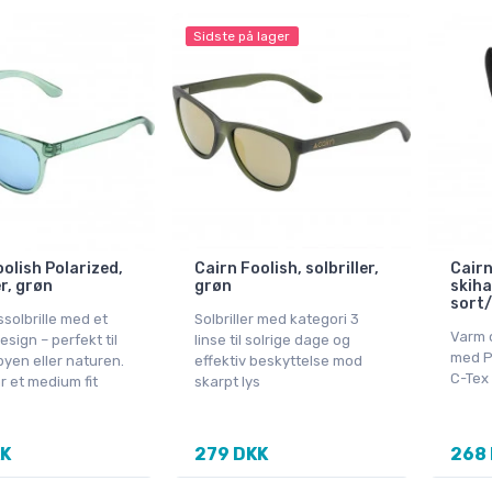
Sidste på lager
olish Polarized,
Cairn Foolish, solbriller,
Cairn
er, grøn
grøn
skiha
sort
solbrille med et
Solbriller med kategori 3
Varm 
esign – perfekt til
linse til solrige dage og
med Pr
byen eller naturen.
effektiv beskyttelse mod
C-Tex
ar et medium fit
skarpt lys
KK
279 DKK
268