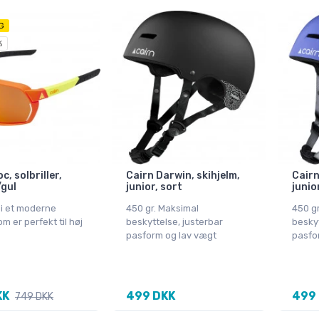
G
%
c, solbriller,
Cairn Darwin, skihjelm,
Cairn
gul
junior, sort
junior
r i et moderne
450 gr. Maksimal
450 gr
m er perfekt til høj
beskyttelse, justerbar
beskyt
pasform og lav vægt
pasfo
KK
499 DKK
499
749 DKK