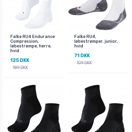
Falke RU4 Endurance
Falke RU4,
Compression,
løbestrømper, junior,
løbestrømpe, herre,
hvid
hvid
71 DKK
125 DKK
109 DKK
189 DKK