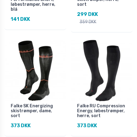
løbestrømper, herre,
sort
blå
299 DKK
141 DKK
359 DKK
Falke SK Energizing
Falke RU Compression
skistrømper, dame,
Energy, løbestrømper,
sort
herre, sort
373 DKK
373 DKK