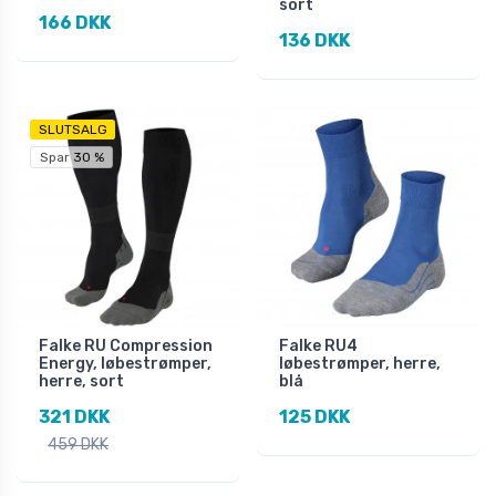
sort
166 DKK
136 DKK
SLUTSALG
Spar 30 %
Falke RU Compression
Falke RU4
Energy, løbestrømper,
løbestrømper, herre,
herre, sort
blå
321 DKK
125 DKK
459 DKK