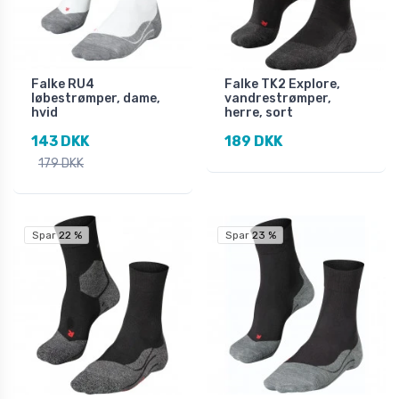
Falke RU4
Falke TK2 Explore,
løbestrømper, dame,
vandrestrømper,
hvid
herre, sort
143 DKK
189 DKK
179 DKK
Spar 22 %
Spar 23 %