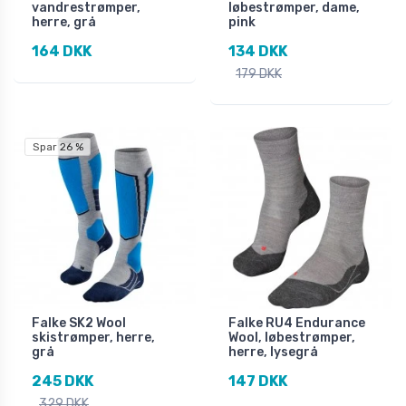
vandrestrømper,
løbestrømper, dame,
herre, grå
pink
164 DKK
134 DKK
179 DKK
Spar 26 %
Falke SK2 Wool
Falke RU4 Endurance
skistrømper, herre,
Wool, løbestrømper,
grå
herre, lysegrå
245 DKK
147 DKK
329 DKK