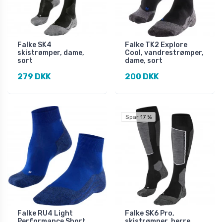
Falke SK4
Falke TK2 Explore
skistrømper, dame,
Cool, vandrestrømper,
sort
dame, sort
279 DKK
200 DKK
Spar 17 %
Falke RU4 Light
Falke SK6 Pro,
Performance Short,
skistrømper, herre,