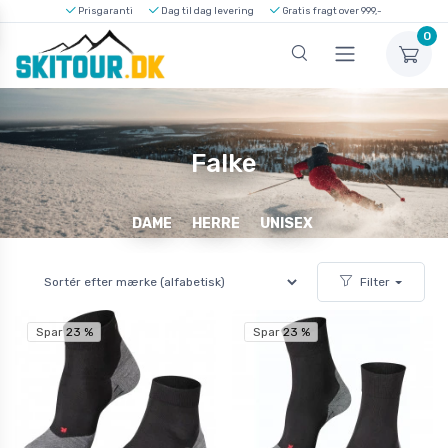
Prisgaranti
Dag til dag levering
Gratis fragt over 999,-
0
Falke
DAME
HERRE
UNISEX
Filter
Spar 23 %
Spar 23 %