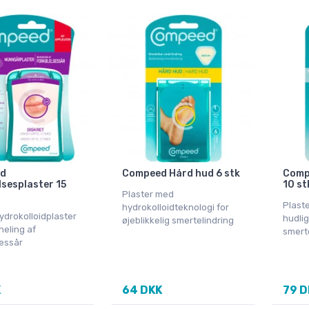
d
Compeed Hård hud 6 stk
Comp
lsesplaster 15
10 st
Plaster med
Plaste
hydrokolloidteknologi for
ydrokolloidplaster
hudlig
øjeblikkelig smertelindring
 heling af
smert
sessår
K
64 DKK
79 D