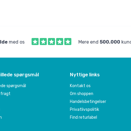
ilde
med os
Mere end
500.000
kund
illede spørgsmål
Nyttige links
lede spørgsmål
Kontakt os
 fragt
Om shoppen
Handelsbetingelser
g
Privatlivspolitik
n
Find returlabel