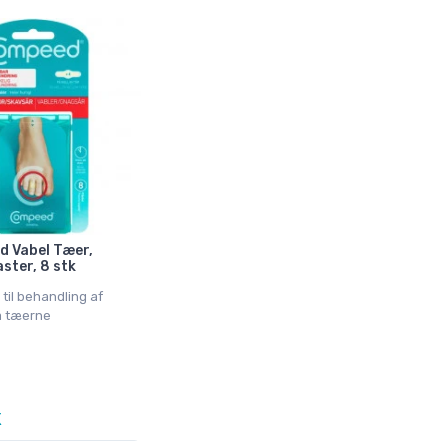
 Vabel Tæer,
ster, 8 stk
 til behandling af
å tæerne
K