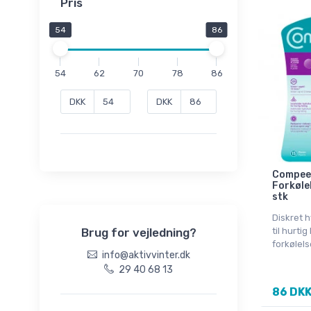
Pris
54
86
54
62
70
78
86
DKK
DKK
Compee
Forkøle
stk
Diskret h
Brug for vejledning?
til hurtig
forkølel
info@aktivvinter.dk
29 40 68 13
86 DK