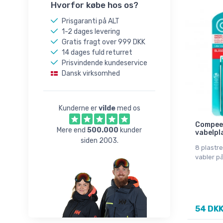
Hvorfor købe hos os?
Prisgaranti på ALT
1-2 dages levering
Gratis fragt over 999 DKK
14 dages fuld returret
Prisvindende kundeservice
Dansk virksomhed
Kunderne er
vilde
med os
Compeed
Mere end
500.000
kunder
vabelpla
siden 2003.
8 plastre
vabler p
54 DK