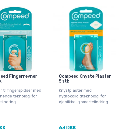
eed Fingerrevner
Compeed Knyste Plaster
k
5 stk
r til fingerspidser med
Knystplaster med
nende teknologi for
hydrokolloidteknologi for
elindring
øjeblikkelig smertelindring
KK
63 DKK