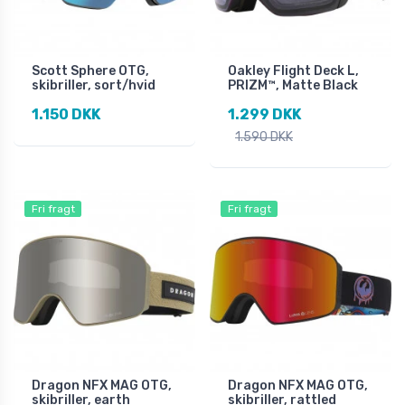
Scott Sphere OTG,
Oakley Flight Deck L,
skibriller, sort/hvid
PRIZM™, Matte Black
1.150 DKK
1.299 DKK
1.590 DKK
Fri fragt
Fri fragt
Dragon NFX MAG OTG,
Dragon NFX MAG OTG,
skibriller, earth
skibriller, rattled