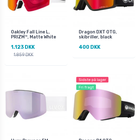
Oakley Fall Line L,
Dragon DXT OTG,
PRIZM™, Matte White
skibriller, black
1.123 DKK
400 DKK
1.859 DKK
Sidste på lager
Fri fragt