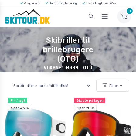
Prisgaranti
Dag til dag levering
Gratis fragt over 999,-
0
Skibriller til
brillebrugere
(OTG)
VOKSNE
BØRN
OTG
Filter
Fri fragt
Sidste på lager
Spar 43 %
Spar 20 %