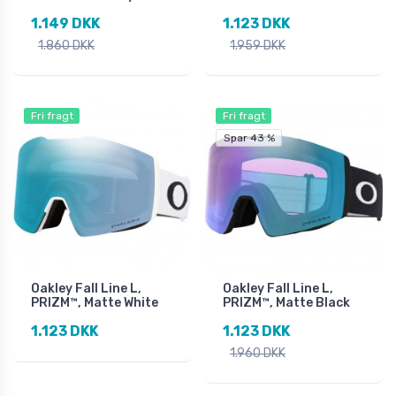
1.149 DKK
1.123 DKK
1.860 DKK
1.959 DKK
Fri fragt
Fri fragt
Spar 43 %
Oakley Fall Line L,
Oakley Fall Line L,
PRIZM™, Matte White
PRIZM™, Matte Black
1.123 DKK
1.123 DKK
1.960 DKK