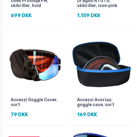
Uvex Provoqe FM,
Dragon R1 OTG,
skibriller, hvid
skibriller, icon pink
699 DKK
1.159 DKK
Accezzi Goggle Cover,
Accezzi Avoriaz,
sort
goggle case, sort
79 DKK
169 DKK