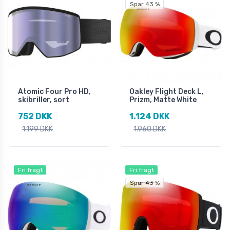
Spar 43 %
Atomic Four Pro HD,
Oakley Flight Deck L,
skibriller, sort
Prizm, Matte White
752 DKK
1.124 DKK
1.199 DKK
1.960 DKK
Fri fragt
Fri fragt
Spar 43 %