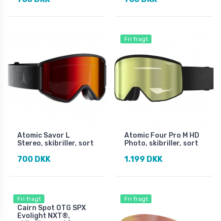
Fri fragt
Atomic Savor L
Atomic Four Pro M HD
Stereo, skibriller, sort
Photo, skibriller, sort
700 DKK
1.199 DKK
Fri fragt
Fri fragt
Cairn Spot OTG SPX
Evolight NXT®,