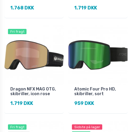
1.768 DKK
1.719 DKK
Fri fragt
Dragon NFX MAG OTG,
Atomic Four Pro HD,
skibriller, icon rose
skibriller, sort
1.719 DKK
959 DKK
Fri fragt
Sidste på lager