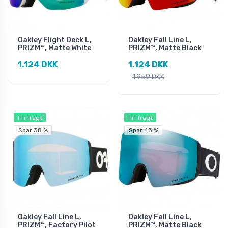
Oakley Flight Deck L,
Oakley Fall Line L,
PRIZM™, Matte White
PRIZM™, Matte Black
1.124 DKK
1.124 DKK
1.959 DKK
Fri fragt
Fri fragt
Spar 38 %
Spar 43 %
Oakley Fall Line L,
Oakley Fall Line L,
PRIZM™, Factory Pilot
PRIZM™, Matte Black