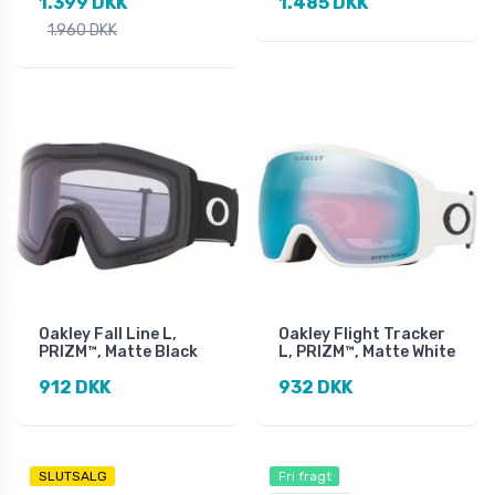
1.399 DKK
1.485 DKK
1.960 DKK
Oakley Fall Line L,
Oakley Flight Tracker
PRIZM™, Matte Black
L, PRIZM™, Matte White
912 DKK
932 DKK
SLUTSALG
Fri fragt