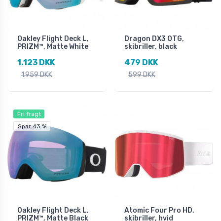
Oakley Flight Deck L,
Dragon DX3 OTG,
PRIZM™, Matte White
skibriller, black
1.123 DKK
479 DKK
1.959 DKK
599 DKK
Fri fragt
Spar 43 %
Oakley Flight Deck L,
Atomic Four Pro HD,
PRIZM™, Matte Black
skibriller, hvid