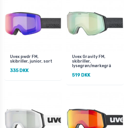
Uvex pwdr FM,
Uvex Gravity FM,
skibriller, junior, sort
skibriller,
lysegrøn/mørkegrå
335 DKK
519 DKK