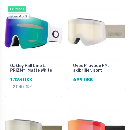
Fri fragt
Spar 45 %
Oakley Fall Line L,
Uvex Provoqe FM,
PRIZM™, Matte White
skibriller, sort
1.123 DKK
699 DKK
2.040 DKK