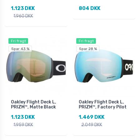
1.123 DKK
804 DKK
1.960 DKK
Fri fragt
Fri fragt
Spar 43 %
Spar 28 %
Oakley Flight Deck L,
Oakley Flight Deck L,
PRIZM™, Matte Black
PRIZM™, Factory Pilot
1.123 DKK
1.469 DKK
1.959 DKK
2.049 DKK