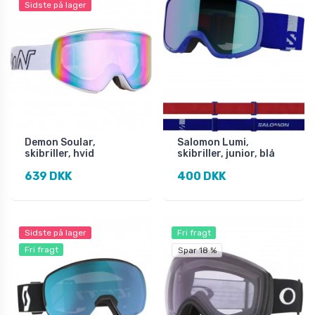
Sidste på lager
Demon Soular,
Salomon Lumi,
skibriller, hvid
skibriller, junior, blå
639 DKK
400 DKK
Sidste på lager
Fri fragt
Fri fragt
Spar 18 %