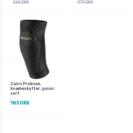
265 DKK
279 DKK
Cairn Proknee,
knæbeskytter, junior,
sort
183 DKK