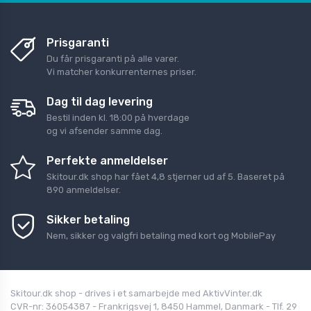
Prisgaranti
Du får prisgaranti på alle varer.
Vi matcher konkurrenternes priser.
Dag til dag levering
Bestil inden kl. 18:00 på hverdage
og vi afsender samme dag.
Perfekte anmeldelser
Skitour.dk shop
har fået
4,8
stjerner ud af
5
. Baseret på
890
anmeldelser.
Sikker betaling
Nem, sikker og valgfri betaling med kort og MobilePay
Skitour.dk shop - drives i et samarbejde med AktivVinter.dk
CVR-nr: 36054387 - Frankrigsvej 1, 8450 Hammel, Danmark - Tlf. 29