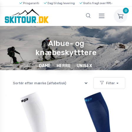
Prisgaranti
Dag til dag levering
Gratis fragt over 999,-
0
Albue- og
knæbeskytttere
DAME
HERRE
UNISEX
Filter