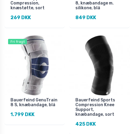
Compression,
8, knæbandage m.
knæstøtte, sort
silikone, blå
269 DKK
849 DKK
Fri fragt
Bauerfeind GenuTrain
Bauerfeind Sports
8 S, knæbandage, blå
Compression Knee
Support,
1.799 DKK
knæbandage, sort
425 DKK